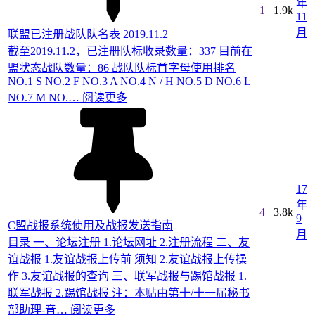
年
1
1.9k
11
月
联盟已注册战队队名表 2019.11.2
截至2019.11.2，已注册队标收录数量：337 目前在
盟状态战队数量：86 战队队标首字母使用排名
NO.1 S NO.2 F NO.3 A NO.4 N / H NO.5 D NO.6 L
NO.7 M NO.…
阅读更多
17
年
4
3.8k
9
C盟战报系统使用及战报发送指南
月
目录 一、论坛注册 1.论坛网址 2.注册流程 二、友
谊战报 1.友谊战报上传前 须知 2.友谊战报上传操
作 3.友谊战报的查询 三、联军战报与踢馆战报 1.
联军战报 2.踢馆战报 注：本贴由第十/十一届秘书
部助理-音…
阅读更多