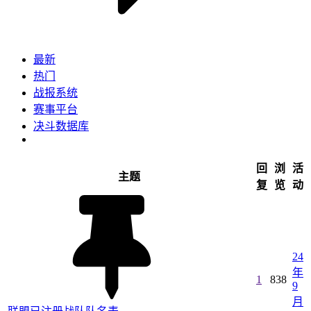
最新
热门
战报系统
赛事平台
决斗数据库
回
浏
活
主题
复
览
动
24
年
1
838
9
月