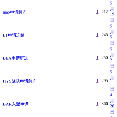
5
月
1
212
mao申请解冻
19
日
5
月
1
245
LT申请冻结
5
日
5
月
1
250
BEA申请解冻
2
日
5
月
1
295
HYS战队申请解冻
1
日
4
月
1
366
BAR入盟申请
26
日