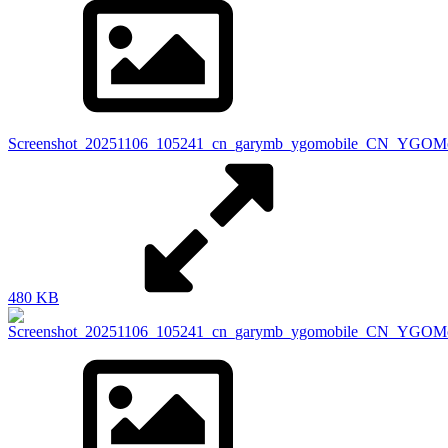
Screenshot_20251106_105241_cn_garymb_ygomobile_CN_YGOMobi
480 KB