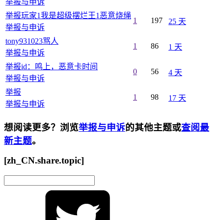
举报与申诉
举报玩家1我是超级摆烂王1恶意烧绳
1
197
25 天
举报与申诉
tony931023骂人
1
86
1 天
举报与申诉
举报id：鸣上，恶意卡时间
0
56
4 天
举报与申诉
举报
1
98
17 天
举报与申诉
想阅读更多？浏览
举报与申诉
的其他主题或
查阅最
新主题
。
[zh_CN.share.topic]