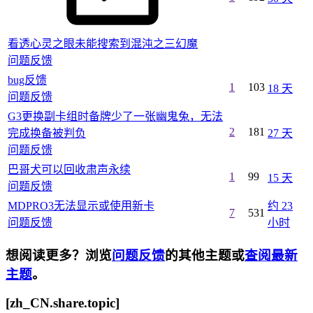
看透心灵之眼未能搜索到混沌之三幻魔
问题反馈
bug反馈
1
103
18 天
问题反馈
G3更换副卡组时备牌少了一张幽鬼兔，无法
2
181
完成换备被判负
27 天
问题反馈
巴哥犬可以回收肃声永续
1
99
15 天
问题反馈
MDPRO3无法显示或使用新卡
约 23
7
531
问题反馈
小时
想阅读更多？浏览
问题反馈
的其他主题或
查阅最新
主题
。
[zh_CN.share.topic]