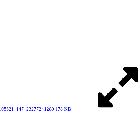
5321_147_23
2772×1280 178 KB