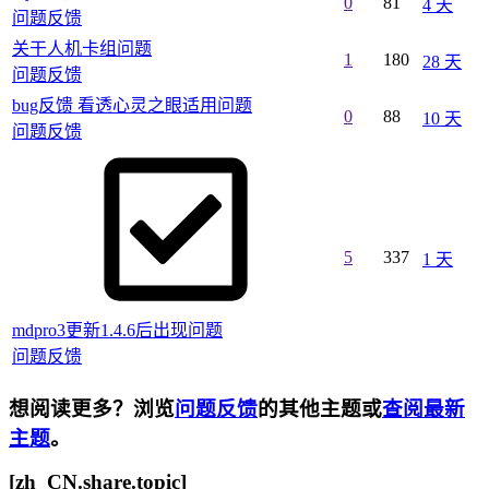
0
81
4 天
问题反馈
关干人机卡组问题
1
180
28 天
问题反馈
bug反馈 看透心灵之眼适用问题
0
88
10 天
问题反馈
5
337
1 天
mdpro3更新1.4.6后出现问题
问题反馈
想阅读更多？浏览
问题反馈
的其他主题或
查阅最新
主题
。
[zh_CN.share.topic]