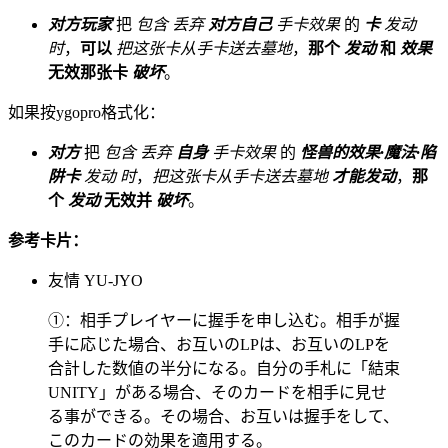
对方玩家
把
包含
丢弃
对方自己
手卡效果
的
卡
发动
时
，
可以
把这张卡从手卡送去墓地
，
那个
发动
和
效果
无效那张卡
破坏
。
如果按ygopro格式化：
对方
把
包含
丢弃
自身
手卡效果
的
怪兽的效果·魔法·陷
阱卡
发动
时
，
把这张卡从手卡送去墓地
才能发动
，
那
个
发动
无效并
破坏
。
参考卡片：
友情 YU-JYO
①：相手プレイヤーに握手を申し込む。相手が握
手に応じた場合、お互いのLPは、お互いのLPを
合計した数値の半分になる。自分の手札に「結束
UNITY」がある場合、そのカードを相手に見せ
る事ができる。その場合、お互いは握手をして、
このカードの効果を適用する。