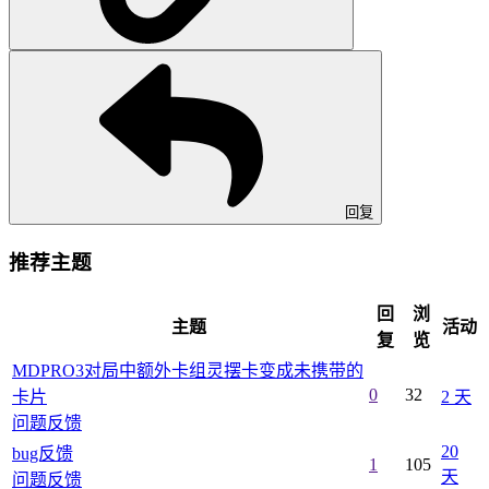
回复
推荐主题
回
浏
主题
活动
复
览
MDPRO3对局中额外卡组灵摆卡变成未携带的
0
32
卡片
2 天
问题反馈
20
bug反馈
1
105
天
问题反馈