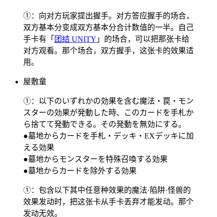
①：向对方玩家提出握手。对方答应握手的场合，
双方基本分变成双方基本分合计数值的一半。自己
手卡有「
团结 UNITY
」的场合，可以把那张卡给
对方观看。那个场合，双方握手，这张卡的效果适
用。
屋敷童
①：以下のいずれかの効果を含む魔法・罠・モン
スターの効果が発動した時、このカードを手札か
ら捨てて発動できる。その発動を無効にする。
●墓地からカードを手札・デッキ・EXデッキに加
える効果
●墓地からモンスターを特殊召喚する効果
●墓地からカードを除外する効果
①：包含以下其中任意种效果的魔法·陷阱·怪兽的
效果发动时，把这张卡从手卡丢弃才能发动。那个
发动无效。