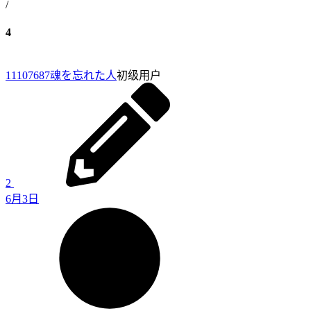
/
4
11107687
魂を忘れた人
初级用户
2
6月3日