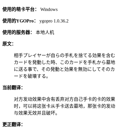
使用的萌卡平台：
Windows
使用的YGOPro：
ygopro 1.0.36.2
使用的服务器：
本地人机
原文：
相手プレイヤーが自らの手札を捨てる効果を含む
カードを発動した時、このカードを手札から墓地
に送る事で、その発動と効果を無効にしてそのカ
ードを破壊する。
当前翻译：
对方发动效果中含有丢弃对方自己手卡的卡的效果
时，可以将这张卡从手卡送去墓地，那张卡的发动
与效果无效并且破坏。
更正翻译：