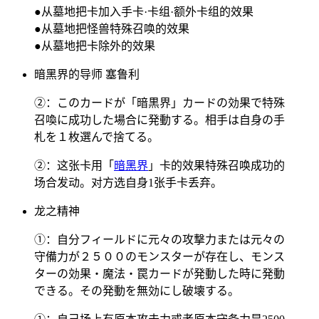
●从墓地把卡加入手卡·卡组·额外卡组的效果
●从墓地把怪兽特殊召唤的效果
●从墓地把卡除外的效果
暗黑界的导师 塞鲁利
②：このカードが「暗黒界」カードの効果で特殊
召喚に成功した場合に発動する。相手は自身の手
札を１枚選んで捨てる。
②：这张卡用「
暗黑界
」卡的效果特殊召唤成功的
场合发动。对方选自身1张手卡丢弃。
龙之精神
①：自分フィールドに元々の攻撃力または元々の
守備力が２５００のモンスターが存在し、モンス
ターの効果・魔法・罠カードが発動した時に発動
できる。その発動を無効にし破壊する。