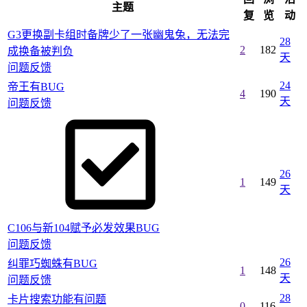
主题
复
览
动
G3更换副卡组时备牌少了一张幽鬼兔，无法完
28
2
182
成换备被判负
天
问题反馈
24
帝王有BUG
4
190
天
问题反馈
26
1
149
天
C106与新104赋予必发效果BUG
问题反馈
26
纠罪巧蜘蛛有BUG
1
148
天
问题反馈
28
卡片搜索功能有问题
0
116