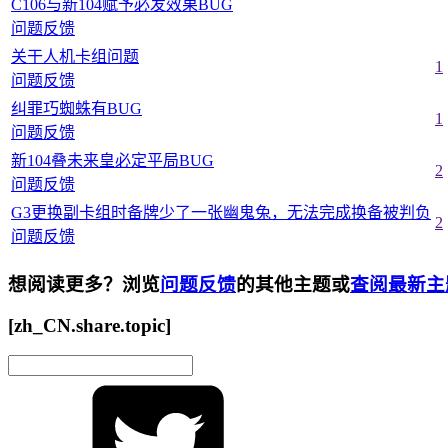
C106与新104赋予必发效果BUG
问题反馈
关干人机卡组问题
1
问题反馈
纠罪巧蜘蛛有BUG
1
问题反馈
新104叠未来皇必定平局BUG
2
问题反馈
G3更换副卡组时备牌少了一张幽鬼兔，无法完成换备被判负
2
问题反馈
想阅读更多？浏览
问题反馈
的其他主题或
查阅最新主
[zh_CN.share.topic]