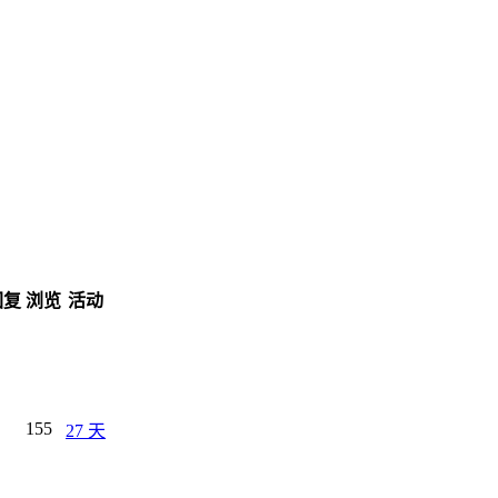
回复
浏览
活动
155
27 天