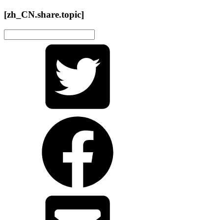
[zh_CN.share.topic]