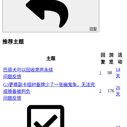
回复
推荐主题
回
浏
活
主题
复
览
动
14
巴哥犬可以回收肃声永续
1
98
天
问题反馈
G3更换副卡组时备牌少了一张幽鬼兔，无法完
26
2
176
成换备被判负
天
问题反馈