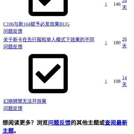
24
1
146
天
C106与新104赋予必发效果BUG
问题反馈
26
关于新卡在先行服和单人模式下效果的不同
1
180
天
问题反馈
14
1
108
天
幻崩狮鹫无法开效果
问题反馈
想阅读更多？浏览
问题反馈
的其他主题或
查阅最新
主题
。