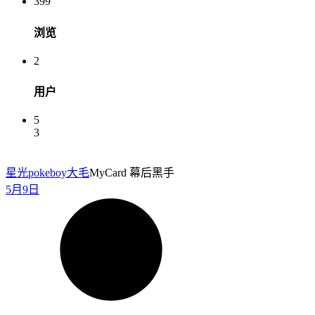
399
浏览
2
用户
5
3
星光pokeboy
大毛
MyCard 幕后黑手
5月9日