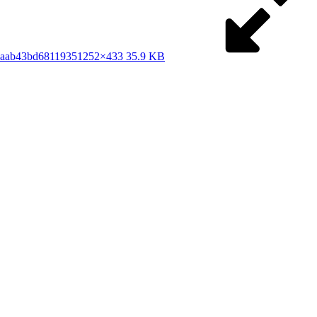
aaab43bd6811935
1252×433 35.9 KB