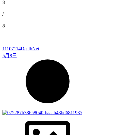
8
/
8
11107114
DeathNet
5月8日