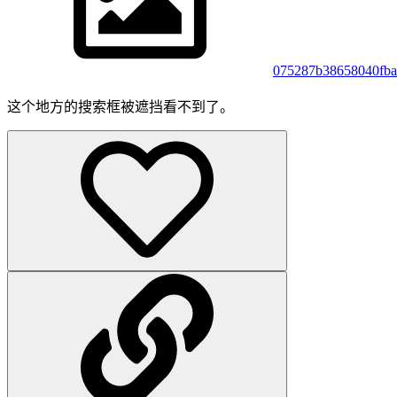
075287b38658040fb
这个地方的搜索框被遮挡看不到了。