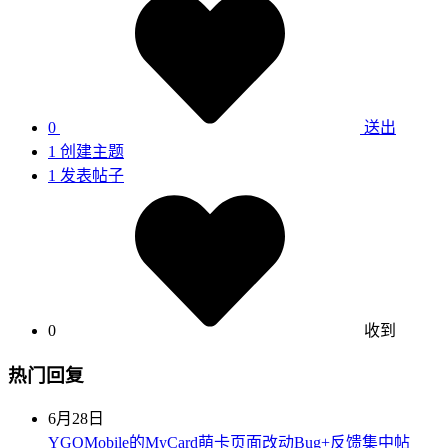
0
送出
1
创建主题
1
发表帖子
0
收到
热门回复
6月28日
YGOMobile的MyCard萌卡页面改动Bug+反馈集中帖