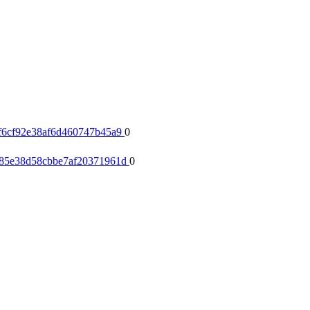
0f6cf92e38af6d460747b45a9
0
6e85e38d58cbbe7af20371961d
0