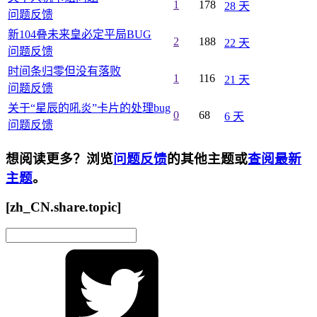
1
178
28 天
问题反馈
新104叠未来皇必定平局BUG
2
188
22 天
问题反馈
时间条归零但没有落败
1
116
21 天
问题反馈
关于“星辰的吼炎”卡片的处理bug
0
68
6 天
问题反馈
想阅读更多？浏览
问题反馈
的其他主题或
查阅最新
主题
。
[zh_CN.share.topic]