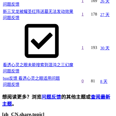
1
169
26 天
问题反馈
新三叉龙被耀圣红阵送墓无法发动效果
1
178
27 天
问题反馈
1
193
30 天
看透心灵之眼未能搜索到混沌之三幻魔
问题反馈
bug反馈 看透心灵之眼适用问题
0
81
8 天
问题反馈
想阅读更多？浏览
问题反馈
的其他主题或
查阅最新
主题
。
[zh_CN.share.topic]