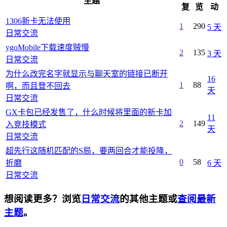
主题
复
览
动
1306新卡无法使用
1
290
5 天
日常交流
ygoMobile下载速度贼慢
2
135
3 天
日常交流
为什么改完名字就显示与聊天室的链接已断开
16
1
88
啊，而且登不回去
天
日常交流
GX卡包已经发售了，什么时候将里面的新卡加
11
2
149
入竞技模式
天
日常交流
超先行这随机匹配的S局，要两回合才能投降，
0
58
折磨
6 天
日常交流
想阅读更多？浏览
日常交流
的其他主题或
查阅最新
主题
。