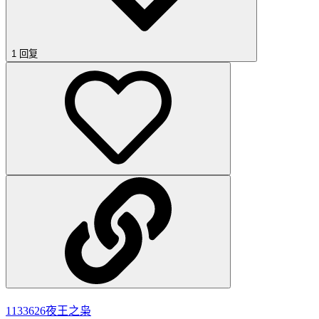
1 回复
1133626
夜王之枭