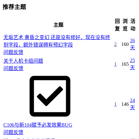
推荐主题
回
浏
活
主题
复
览
动
无垢艺术 黄昏之变幻 还是没有修好，现在没有终
26
2
160
刻字段，额外错误拥有预幻字段
天
问题反馈
25
关干人机卡组问题
1
165
天
问题反馈
24
1
146
天
C106与新104赋予必发效果BUG
问题反馈