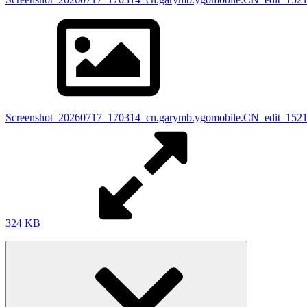
Screenshot_20260717_170314_cn.garymb.ygomobile.CN_edit_152
324 KB