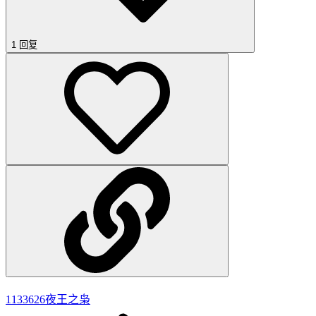
1 回复
1133626
夜王之枭