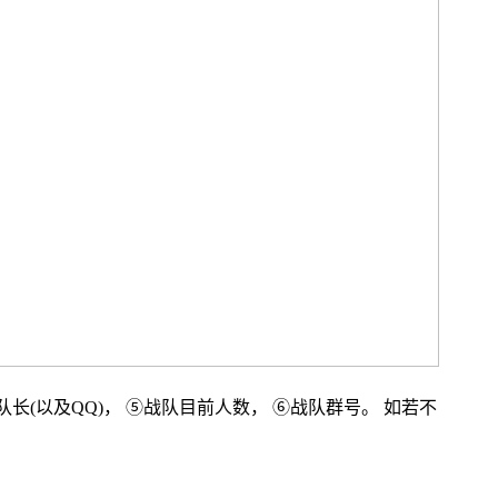
长(以及QQ)， ⑤战队目前人数， ⑥战队群号。 如若不