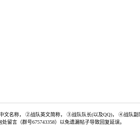
文名称， ②战队英文简称， ③战队队长(以及QQ)， ④战队副队
留言（群号675743358）以免遗漏帖子导致回复延误。